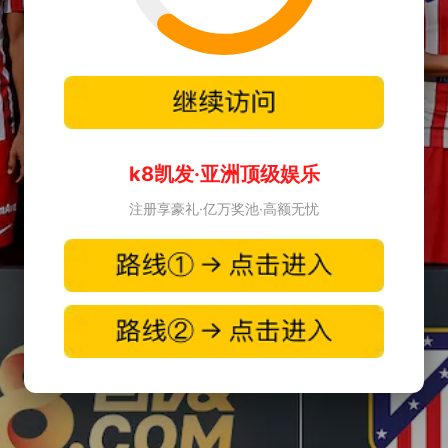
k8凯发·亚洲顶级娱乐
注册享豪礼·亿万奖池·高额无忧